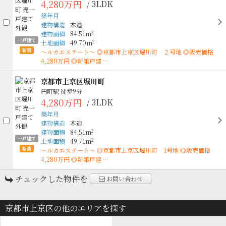
4,280万円
/ 3LDK
築年月
建物構造
木造
2
建物面積
84.51m
一戸建て
2
土地面積
49.70m
新築
〜ルカエステート〜 ◎京都市上京区堀川町 ２号地 ◎販売価格
4,280万円 ◎新築戸建 …
京都市上京区堀川町
円町駅
徒歩9分
4,280万円
/ 3LDK
築年月
建物構造
木造
2
建物面積
84.51m
一戸建て
2
土地面積
49.71m
新築
〜ルカエステート〜 ◎京都市上京区堀川町 1号地 ◎販売価格
4,280万円 ◎新築戸建 …
チェックした物件を
お問い合わせ
京都市上京区の他のエリアを探す