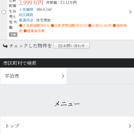
2,999万円
坪単価：53.12万円
2
土地面積
186.67m
総区画数
最適用途
住宅用地
●ＪＲ新田駅歩8分 ●近鉄伊勢田駅歩10分 ●土地56.46坪 ●南西角
地 ●建築条件無
土地
チェックした物件を
お問い合わせ
市区町村で検索
宇治市
メニュー
トップ