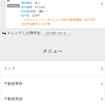
建物構造
ＲＣ
マンション
2
専有面積
49.11m
所在階/階数
3階
/
－
総戸数
120戸
〜ルカエステート〜 ◎ユニエス宇治 ◎販売価格1,380万円
◎JR宇治駅歩１分 ◎専…
チェックした物件を
お問い合わせ
メニュー
トップ
不動産買取
不動産売却