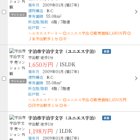
築年月
2009年01月
(築17年)
建物構造
ＲＣ
マンション
2
専有面積
55.08m
所在階/階数
6階
/
7階建
総戸数
－
～ルカエステート～ ◎ユニエス宇治 ◎販売価格1,680万円 ◎
ＪＲ宇治駅歩１分 ◎平…
宇治市宇治宇文字（ユニエス宇治）
新着
宇治駅
徒歩1分
1,650万円
/ 1SLDK
築年月
2009年01月
(築17年)
建物構造
ＲＣ
マンション
2
専有面積
55.08m
所在階/階数
4階
/
7階建
総戸数
－
～ルカエステート～ ◎ユニエス宇治 ◎販売価格1,650万円
◎JR宇治駅歩１分 ◎令…
宇治市宇治宇文字（ユニエス宇治）
新着
宇治駅
徒歩1分
1,198万円
/ 1LDK
築年月
2009年01月
(築17年)