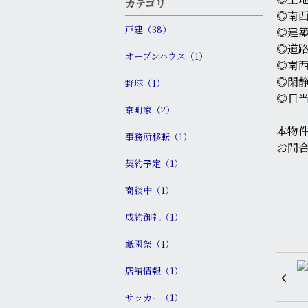
カテゴリ
◎南
戸建（38）
◎建
◎道
オープンハウス（1）
◎南
◎閑
野球（1）
◎日
京町家（2）
本物
事務所移転（1）
お問
契約予定（1）
商談中（1）
成約御礼（1）
祇園祭（1）
店舗情報（1）
サッカー（1）