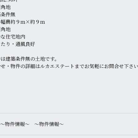
西角地
築条件無
路幅員約９ｍ×約９ｍ
西角地
静な住宅地内
当たり・通風良好
件は建築条件無の土地です。
合せ・物件の詳細はルカエステートまでお気軽にお問合せ下さ
～物件情報～