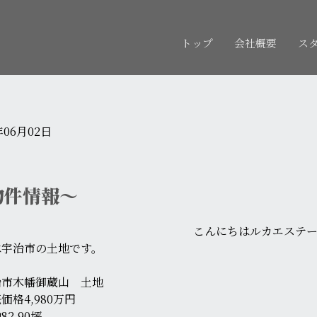
トップ
会社概要
ス
年06月02日
物件情報～
こんにちはルカエステ
は宇治市の土地です。
治市木幡御蔵山 土地
価格4,980万円
82.90坪