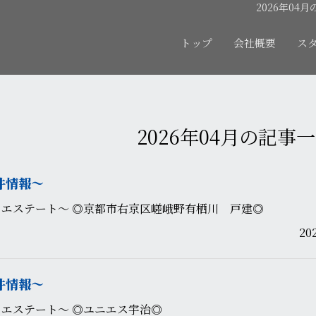
2026年04
トップ
会社概要
ス
2026年04月の記事
件情報〜
カエステート〜 ◎京都市右京区嵯峨野有栖川 戸建◎
20
件情報〜
エステート〜 ◎ユニエス宇治◎