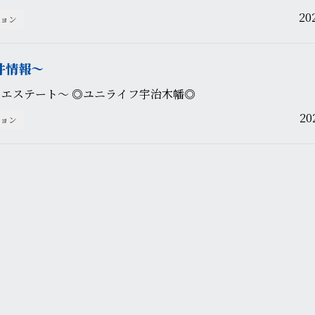
20
ョン
件情報〜
カエステート〜 ◎ユニライフ宇治木幡◎
20
ョン