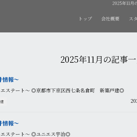
2025年11
トップ
会社概要
ス
2025年11月の記事
件情報〜
カエステート〜 ◎京都市下京区西七条名倉町 新築戸建◎
2
建
件情報〜
エステート〜 ◎ユニエス宇治◎