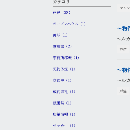
カテゴリ
マンシ
戸建（38）
オープンハウス（1）
〜物
野球（1）
〜ル
京町家（2）
戸建
事務所移転（1）
〜物
契約予定（1）
〜ル
商談中（1）
戸建
成約御礼（1）
祇園祭（1）
店舗情報（1）
サッカー（1）