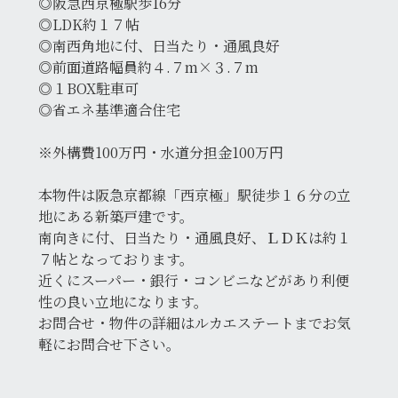
◎阪急西京極駅歩16分
◎LDK約１７帖
◎南西角地に付、日当たり・通風良好
◎前面道路幅員約４.７m×３.７m
◎１BOX駐車可
◎省エネ基準適合住宅
※外構費100万円・水道分担金100万円
本物件は阪急京都線「西京極」駅徒歩１６分の立
地にある新築戸建です。
南向きに付、日当たり・通風良好、ＬＤＫは約１
７帖となっております。
近くにスーパー・銀行・コンビニなどがあり利便
性の良い立地になります。
お問合せ・物件の詳細はルカエステートまでお気
軽にお問合せ下さい。