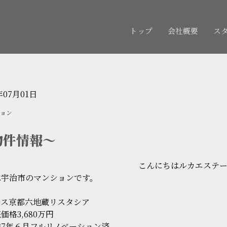
トップ
会社概要
ス
年07月01日
ョン
物件情報〜
こんにちはルカエステ
は宇治市のマンションです。
ルス京都六地蔵リスタシア
価格3,680万円
和7年６月フルリノベーション済