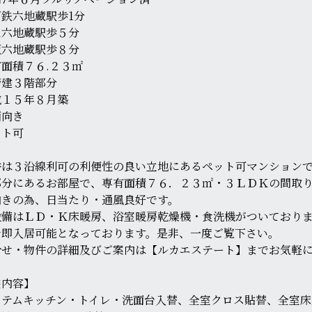
鉄六地蔵駅歩1分
Ｒ六地蔵駅歩５分
阪六地蔵駅歩８分
面積７６.２３㎡
階建３階部分
成１５年８月築
西向き
ット可
件は３沿線利可の利便性の良い立地にあるペット可マンション
部分にあるお部屋で、専有面積７６．２３㎡・３ＬＤＫの間取
向きの為、日当たり・通風良好です。
設備はＬＤ・Ｋ床暖房、浴室暖房乾燥機・食洗機がついており
で即入居可能となっております。是非、一度ご覧下さい。
合せ・物件の詳細及びご案内は【ルカエステート】までお気軽
装内容】
ステムキッチン・トイレ・洗面台入替、全室クロス貼替、全室