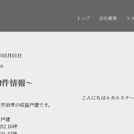
トップ
会社概要
ス
年05月01日
件
物件情報～
こんにちはルカエステ
は宇治市の収益戸建です。
益戸建
52.10坪
1.42坪