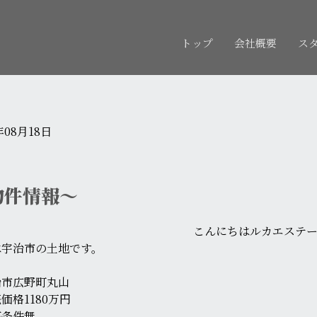
トップ
会社概要
ス
年08月18日
物件情報～
こんにちはルカエステ
は宇治市の土地です。
治市広野町丸山
価格1180万円
築条件無