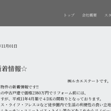
トップ
会社概要
ス
年11月01日
新着情報☆
㈱ルカエステートです
は物件の新着情報です‼
の中古戸建で価格2380万円でリフォーム前には、
すが、平成11年4月築で４DKの間取りとなっております。
クス・ライフ・フレスコなど徒歩圏内で生活の利便性の良い立地
テムキッチン・ユニットバス・トイレ等などをこれからリノベー