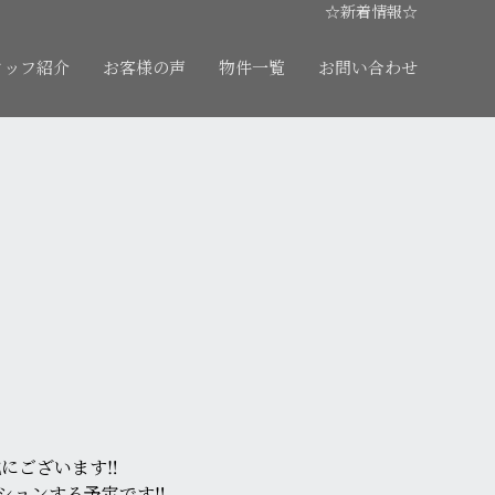
☆新着情報☆
タッフ紹介
お客様の声
物件一覧
お問い合わせ
。
にございます‼
ションする予定です‼