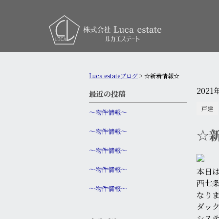
Luca estateブログ
>
☆新着情報☆
2021
最近の投稿
戸建
〜物件情報〜
☆
〜物件情報〜
〜物件情報〜
〜物件情報〜
本日
西七条
〜物件情報〜
なりま
ダッ
シス